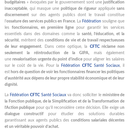
budgétaires
» évoquées par le gouvernement sont une
justification
inacceptable
, qui masque une
politique de rigueur
appliquée
sans
discernement
sur des agents publics dont le travail constitue
l’
ossature des services publics en France
. La
Fédération
souligne que
les
fonctionnaires, en première ligne
pour garantir les services
essentiels dans des domaines comme la
santé, l’éducation, et la
sécurité
, méritent des
conditions de vie et de travail respectueuses
de leur engagement
. Dans cette optique, la
CFTC
réclame non
seulement la réintroduction de la GIPA,
mais également
une
revalorisation urgente du point d’indice
pour aligner les salaires
sur le coût de la vie. Pour la
Fédération
CFTC
Santé Sociaux
, il
est
hors de question de voir les fonctionnaires financer les politiques
d’austérité aux dépens de leur propre stabilité économique et de leur
dignité.
La
Fédération
CFTC
Santé Sociaux
va donc solliciter le
ministère de
la Fonction publique, de la Simplification et de la Transformation de
l’Action publique
pour qu’il reconsidère cette décision. Elle exige u
n
dialogue constructif
pour étudier des solutions durables
garantissant aux agents publics des
conditions salariales décentes
et un véritable pouvoir d’achat.