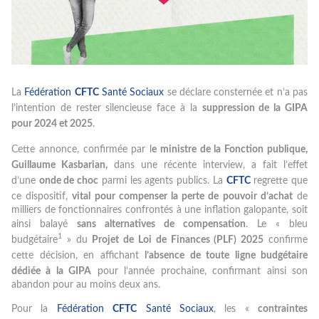
La
Fédération
CFTC
Santé Sociaux
se déclare consternée et n’a pas
l’intention de rester silencieuse face à la
suppression de la GIPA
pour 2024 et 2025
.
Cette annonce, confirmée par l
e ministre de la Fonction publique,
Guillaume Kasbarian,
dans une récente interview, a fait l’effet
d’une
onde de choc
parmi les agents publics. La
CFTC
regrette que
ce dispositif,
vital pour compenser la perte de pouvoir d’achat
de
milliers de fonctionnaires confrontés à une inflation galopante, soit
ainsi balayé
sans alternatives de compensation
. Le « bleu
1
budgétaire
» du
Projet de Loi de Finances (PLF) 2025
confirme
cette décision, en affichant
l’absence de toute ligne budgétaire
dédiée à la GIPA
pour l’année prochaine, confirmant ainsi son
abandon pour au moins deux ans.
Pour la
Fédération
CFTC
Santé Sociaux
, les «
contraintes