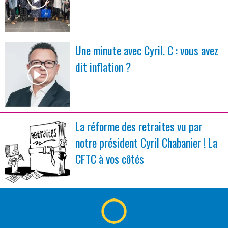
Une minute avec Cyril. C : vous avez
dit inflation ?
La réforme des retraites vu par
notre président Cyril Chabanier ! La
CFTC à vos côtés