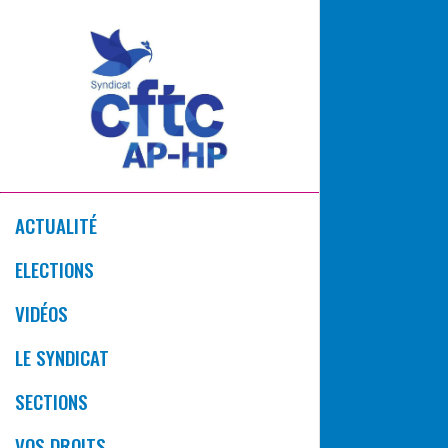
ACTUALITÉ
ELECTIONS
VIDÉOS
LE SYNDICAT
SECTIONS
VOS DROITS