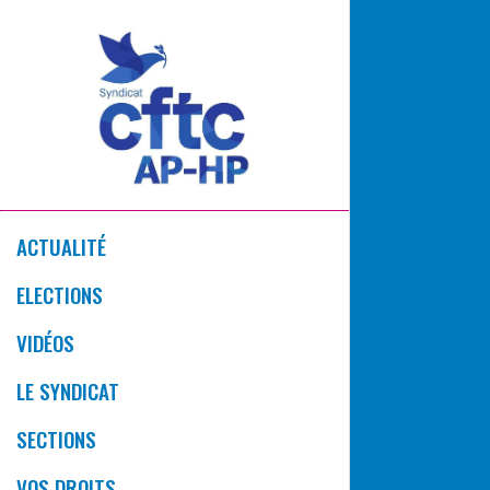
ACTUALITÉ
ELECTIONS
VIDÉOS
LE SYNDICAT
SECTIONS
VOS DROITS