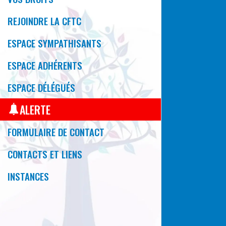
REJOINDRE LA CFTC
ESPACE SYMPATHISANTS
ESPACE ADHÉRENTS
ESPACE DÉLÉGUÉS
ALERTE
FORMULAIRE DE CONTACT
CONTACTS ET LIENS
INSTANCES