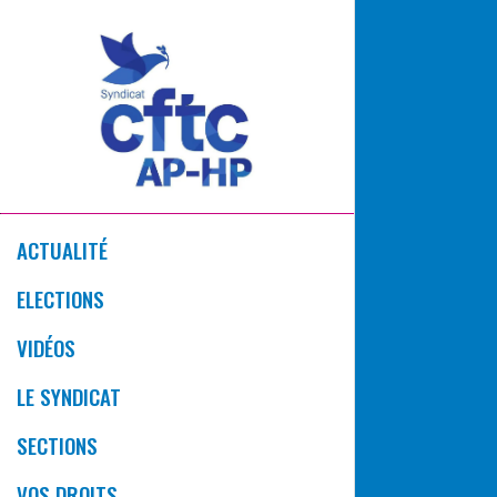
ACTUALITÉ
ELECTIONS
VIDÉOS
LE SYNDICAT
SECTIONS
VOS DROITS