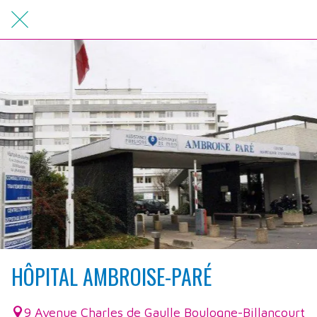
HÔPITAL AMBROISE-PARÉ
9 Avenue Charles de Gaulle Boulogne-Billancourt