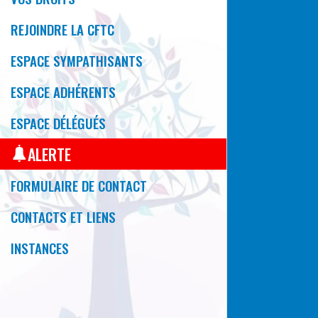
REJOINDRE LA CFTC
ESPACE SYMPATHISANTS
ESPACE ADHÉRENTS
ESPACE DÉLÉGUÉS
ALERTE
FORMULAIRE DE CONTACT
CONTACTS ET LIENS
INSTANCES